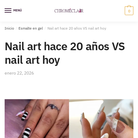
Saltar
Ir
a
al
MENÚ
0
la
contenido
navegación
Inicio
/
Esmalte en gel
/
Nail art hace 20 años VS nail art hoy
Nail art hace 20 años VS
nail art hoy
enero 22, 2026