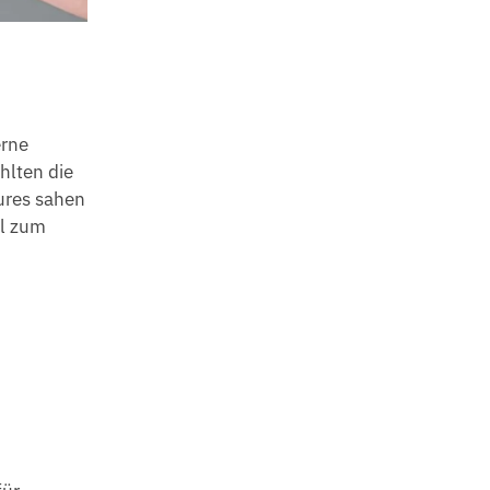
erne
hlten die
ures sahen
el zum
s