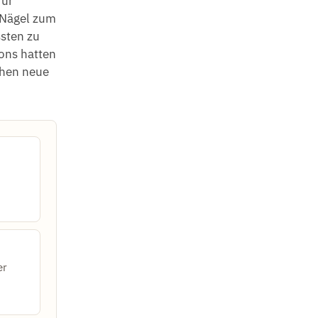
für
e Nägel zum
ssten zu
ons hatten
chen neue
er