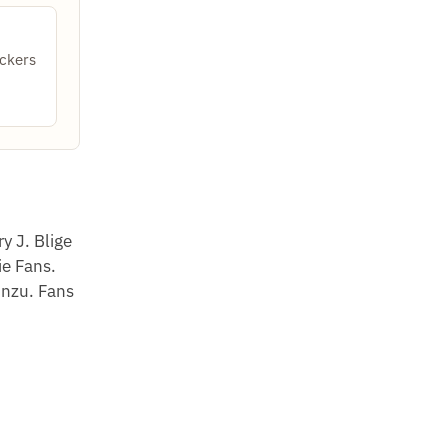
ckers
y J. Blige
ie Fans.
inzu. Fans