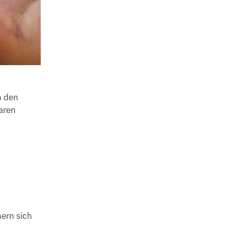
n den
laren
nern sich