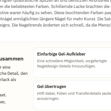
rtigten quadratische Spitzen an und benutzten Airbrushes 
ren die beliebtesten Farben. Schillernde Lacke brachten di
otive waren häufig zu sehen. Diese leuchtenden Farben pa
lnägel ermöglichten längere Nägel für mehr Kunst. Die Sal
esigns. Die Nageltrends änderten sich schnell, da die Mens
Einfarbige Gel-Aufkleber
t zusammen
Eine schnellere Möglichkeit, vorgefertigte
Nageldesign-Details hinzuzufügen.
r eine
che Detail, den
rlack als
Gel übertragen
Hilft dabei, Folien und Transferdetails saub
set.
anzubringen.
ber,