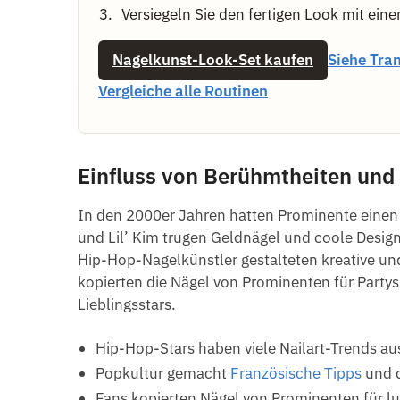
Versiegeln Sie den fertigen Look mit ein
Nagelkunst-Look-Set kaufen
Siehe Tran
Vergleiche alle Routinen
Einfluss von Berühmtheiten und
In den 2000er Jahren hatten Prominente einen 
und Lil’ Kim trugen Geldnägel und coole Designs
Hip-Hop-Nagelkünstler gestalteten kreative und
kopierten die Nägel von Prominenten für Partys
Lieblingsstars.
Hip-Hop-Stars haben viele Nailart-Trends au
Popkultur gemacht
Französische Tipps
und d
Fans kopierten Nägel von Prominenten für lu