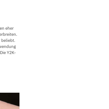
hen eher
erbreiten.
 beliebt.
erwendung
 Die Y2K-