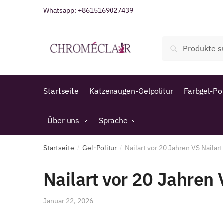
Zur
Zum
Whatsapp:
+8615169027439
Navigation
Inhalt
springen
springen
Suche
Suche
nach:
Startseite
Katzenaugen-Gelpolitur
Farbgel-Pol
Über uns
Sprache
Startseite
Gel-Politur
Nailart vor 20 Jahren VS Nailar
/
/
Nailart vor 20 Jahren 
Januar 22, 2026