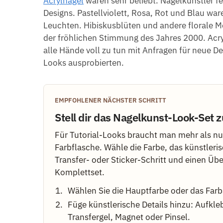
Acrylnägel
waren sehr beliebt. Nagelkünstler fe
Designs. Pastellviolett, Rosa, Rot und Blau wa
Leuchten. Hibiskusblüten und andere florale M
der fröhlichen Stimmung des Jahres 2000. Acry
alle Hände voll zu tun mit Anfragen für neue D
Looks ausprobierten.
EMPFOHLENER NÄCHSTER SCHRITT
Stell dir das Nagelkunst-Look-Se
Für Tutorial-Looks braucht man mehr als nu
Farbflasche. Wähle die Farbe, das künstleris
Transfer- oder Sticker-Schritt und einen Übe
Komplettset.
Wählen Sie die Hauptfarbe oder das Farb
Füge künstlerische Details hinzu: Aufkle
Transfergel, Magnet oder Pinsel.