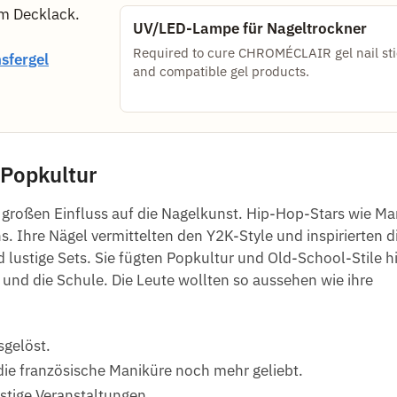
em Decklack.
UV/LED-Lampe für Nageltrockner
Required to cure CHROMÉCLAIR gel nail sti
sfergel
and compatible gel products.
 Popkultur
großen Einfluss auf die Nagelkunst. Hip-Hop-Stars wie Mar
. Ihre Nägel vermittelten den Y2K-Style und inspirierten d
 lustige Sets. Sie fügten Popkultur und Old-School-Stile h
 und die Schule. Die Leute wollten so aussehen wie ihre
sgelöst.
ie französische Maniküre noch mehr geliebt.
stige Veranstaltungen.