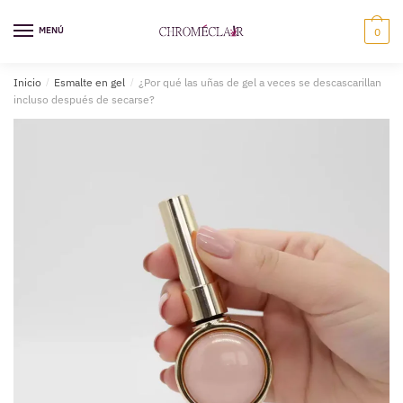
Saltar
Ir
a
al
MENÚ
0
la
contenido
navegación
Inicio
/
Esmalte en gel
/
¿Por qué las uñas de gel a veces se descascarillan
incluso después de secarse?