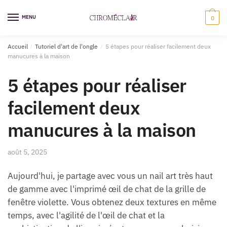
Sauter
Skip
à
to
MENU
0
la
content
navigation
Accueil
/
Tutoriel d'art de l'ongle
/
5 étapes pour réaliser facilement deux
manucures à la maison
5 étapes pour réaliser
facilement deux
manucures à la maison
août 5, 2025
Aujourd'hui, je partage avec vous un nail art très haut
de gamme avec l'imprimé œil de chat de la grille de
fenêtre violette. Vous obtenez deux textures en même
temps, avec l'agilité de l'œil de chat et la