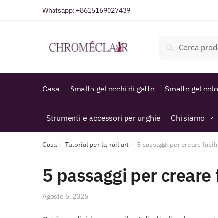
Vai
Vai
Whatsapp:
+8615169027439
alla
al
navigazione
contenuto
Cerca:
Cerca
Casa
Smalto gel occhi di gatto
Smalto gel col
Strumenti e accessori per unghie
Chi siamo
Casa
Tutorial per la nail art
5 passaggi per creare faci
/
/
5 passaggi per creare
Agosto 5, 2025