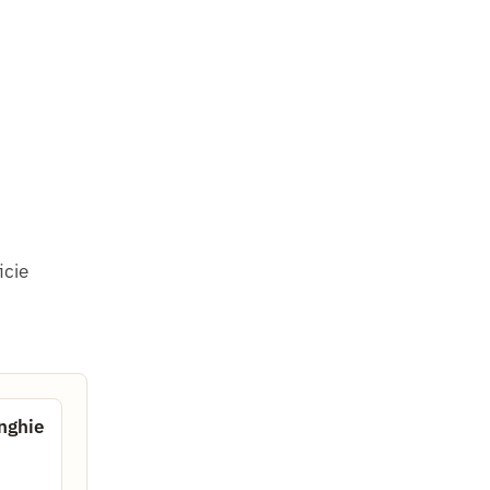
icie
nghie