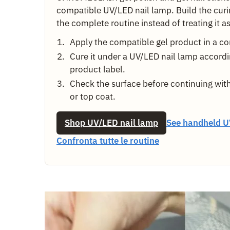
compatible UV/LED nail lamp. Build the curi
the complete routine instead of treating it a
Apply the compatible gel product in a con
Cure it under a UV/LED nail lamp accordi
product label.
Check the surface before continuing with
or top coat.
Shop UV/LED nail lamp
See handheld U
Confronta tutte le routine