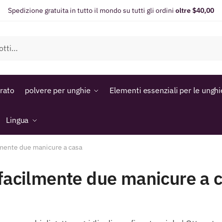
Spedizione gratuita in tutto il mondo su tutti gli ordini
oltre $40,00
orato
polvere per unghie
Elementi essenziali per le unghi
Lingua
lmente due manicure a casa
 facilmente due manicure a 