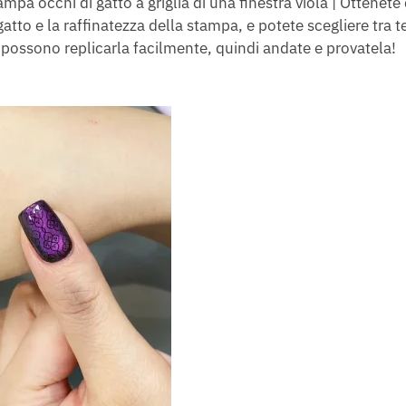
ampa occhi di gatto a griglia di una finestra viola | Ottenete
 gatto e la raffinatezza della stampa, e potete scegliere tra 
i possono replicarla facilmente, quindi andate e provatela!