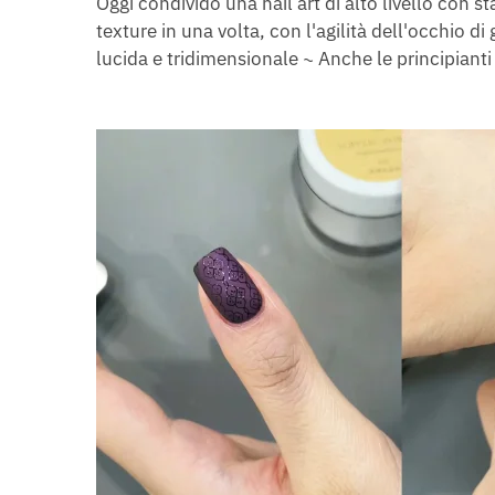
Oggi condivido una nail art di alto livello con st
texture in una volta, con l'agilità dell'occhio di
lucida e tridimensionale ~ Anche le principiant