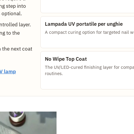
ng step into
s optional.
Lampada UV portatile per unghie
trolled layer.
A compact curing option for targeted nail w
ng to the
 the next coat
No Wipe Top Coat
The UV/LED-cured finishing layer for compa
V lamp
routines.