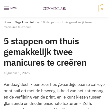
Ga
Overslaan
naar
naar
MENU
0
navigatie
inhoud
Home
/
Nagelkunst tutorial
/
5 stappen om thuis gemakkelijk twee
manicures te creëren
5 stappen om thuis
gemakkelijk twee
manicures te creëren
augustus 5, 2025
Vandaag deel ik een zeer hoogwaardige paarse cat-eye
print nail art met de beweeglijkheid van het kattenoog
en de verfijning van de print, en je kunt kiezen tussen
glanzende en driedimensionale texturen ~ Zelfs