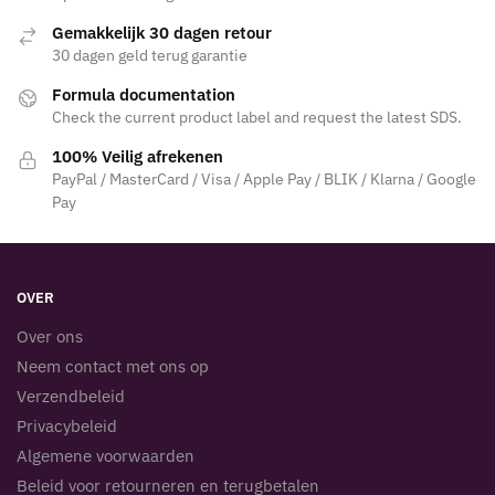
Gemakkelijk 30 dagen retour
30 dagen geld terug garantie
Formula documentation
Check the current product label and request the latest SDS.
100% Veilig afrekenen
PayPal / MasterCard / Visa / Apple Pay / BLIK / Klarna / Google
Pay
OVER
Over ons
Neem contact met ons op
Verzendbeleid
Privacybeleid
Algemene voorwaarden
Beleid voor retourneren en terugbetalen