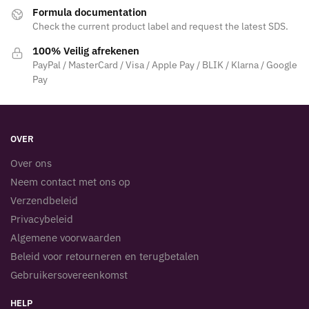
Formula documentation
Check the current product label and request the latest SDS.
100% Veilig afrekenen
PayPal / MasterCard / Visa / Apple Pay / BLIK / Klarna / Google
Pay
OVER
Over ons
Neem contact met ons op
Verzendbeleid
Privacybeleid
Algemene voorwaarden
Beleid voor retourneren en terugbetalen
Gebruikersovereenkomst
HELP