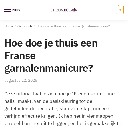
Ga
Overslaan
naar
naar
MENU
0
navigatie
inhoud
Home
/
Gelpolish
/
Hoe doe je thuis een Franse garnalenmanicure?
Hoe doe je thuis een
Franse
garnalenmanicure?
augustus 22, 2025
Deze tutorial laat je zien hoe je "French shrimp line
nails" maakt, van de basiskleuring tot de
gedetailleerde decoratie, stap voor stap, om een
verfijnd effect te krijgen. Ik heb het in vier stappen
verdeeld om het uit te leggen, en het is gemakkelijk te