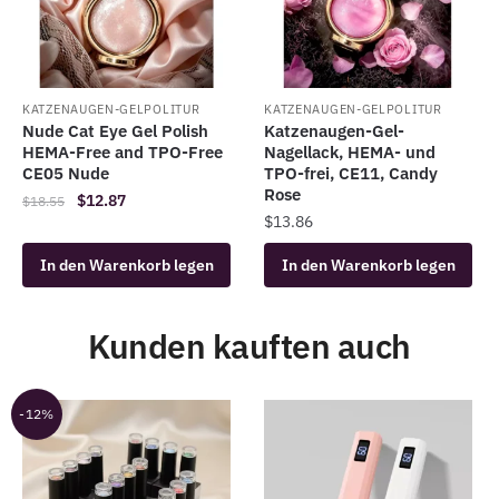
KATZENAUGEN-GELPOLITUR
KATZENAUGEN-GELPOLITUR
Nude Cat Eye Gel Polish
Katzenaugen-Gel-
HEMA-Free and TPO-Free
Nagellack, HEMA- und
CE05 Nude
TPO-frei, CE11, Candy
Rose
Der
Der
$
12.87
$
18.55
$
13.86
ursprüngliche
aktuelle
Preis
Preis
In den Warenkorb legen
In den Warenkorb legen
war:
ist:
$18.55.
$12.87.
Kunden kauften auch
-12%