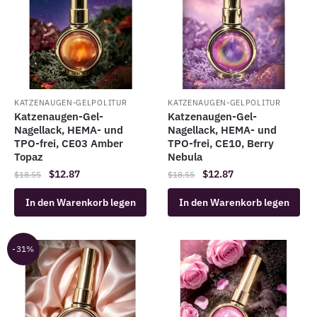
KATZENAUGEN-GELPOLITUR
KATZENAUGEN-GELPOLITUR
Katzenaugen-Gel-
Katzenaugen-Gel-
Nagellack, HEMA- und
Nagellack, HEMA- und
TPO-frei, CE03 Amber
TPO-frei, CE10, Berry
Topaz
Nebula
Der
Der
Der
Der
$
12.87
$
12.87
$
18.55
$
18.55
ursprüngliche
aktuelle
ursprüngliche
aktuelle
In den Warenkorb legen
In den Warenkorb legen
Preis
Preis
Preis
Preis
war:
ist:
war:
ist:
$18.55.
$12.87.
$18.55.
$12.87.
-31%