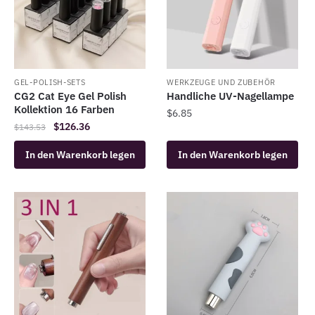
GEL-POLISH-SETS
WERKZEUGE UND ZUBEHÖR
CG2 Cat Eye Gel Polish
Handliche UV-Nagellampe
Kollektion 16 Farben
$
6.85
Der
Der
$
126.36
$
143.53
ursprüngliche
aktuelle
In den Warenkorb legen
In den Warenkorb legen
Preis
Preis
war:
ist:
$143.53.
$126.36.