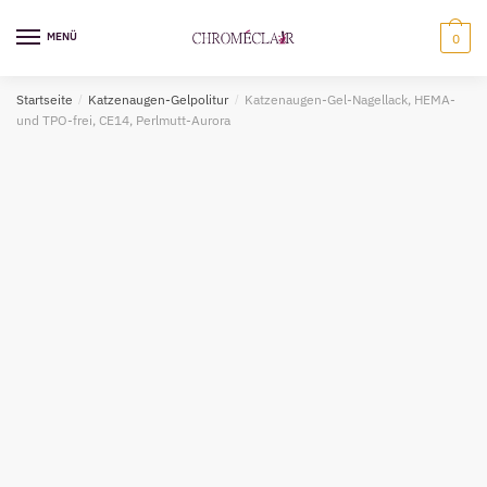
Zur
Zum
Navigation
Inhalt
MENÜ
0
springen
springen
Startseite
/
Katzenaugen-Gelpolitur
/
Katzenaugen-Gel-Nagellack, HEMA-
und TPO-frei, CE14, Perlmutt-Aurora