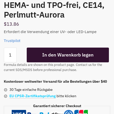
HEMA- und TPO-frei, CE14,
Perlmutt-Aurora
$
13.86
Erfordert die Verwendung einer UV- oder LED-Lampe
Trustpilot
Cat
In den Warenkorb legen
Eye
Gel
Formula details are shown on this product page. Contact us for the
Polish
current SDS/MSDS before professional purchase.
HEMA-
Free
Kostenloser weltweiter Versand für alle Bestellungen über $40
and
30 Tage einfache Rückgabe
TPO-
EU CPSR-Zertifikatsprüfung
bitte klicken
Free
CE14
Garantiert sicherer Checkout
Pearl