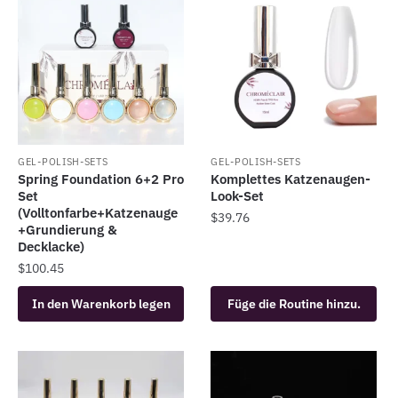
GEL-POLISH-SETS
GEL-POLISH-SETS
Spring Foundation 6+2 Pro
Komplettes Katzenaugen-
Set
Look-Set
(Volltonfarbe+Katzenauge
$
39.76
+Grundierung &
Decklacke)
$
100.45
In den Warenkorb legen
Füge die Routine hinzu.