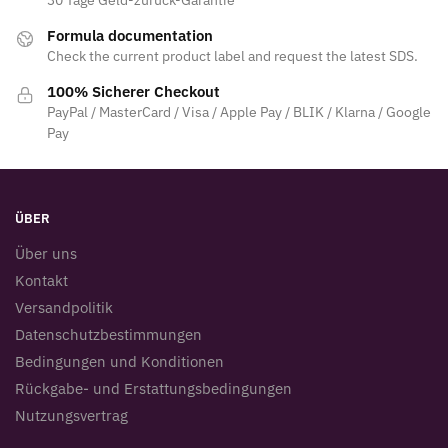
Formula documentation
Check the current product label and request the latest SDS.
100% Sicherer Checkout
PayPal / MasterCard / Visa / Apple Pay / BLIK / Klarna / Google
Pay
ÜBER
Über uns
Kontakt
Versandpolitik
Datenschutzbestimmungen
Bedingungen und Konditionen
Rückgabe- und Erstattungsbedingungen
Nutzungsvertrag