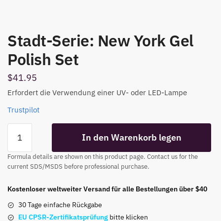
Stadt-Serie: New York Gel
Polish Set
$
41.95
Erfordert die Verwendung einer UV- oder LED-Lampe
Trustpilot
City
In den Warenkorb legen
Series:
New
Formula details are shown on this product page. Contact us for the
York
current SDS/MSDS before professional purchase.
Gel
Polish
Kostenloser weltweiter Versand für alle Bestellungen über $40
Set
30 Tage einfache Rückgabe
Menge
EU CPSR-Zertifikatsprüfung
bitte klicken