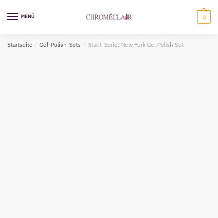
Zur
Zum
Navigation
Inhalt
MENÜ
0
springen
springen
Startseite
/
Gel-Polish-Sets
/
Stadt-Serie: New York Gel Polish Set