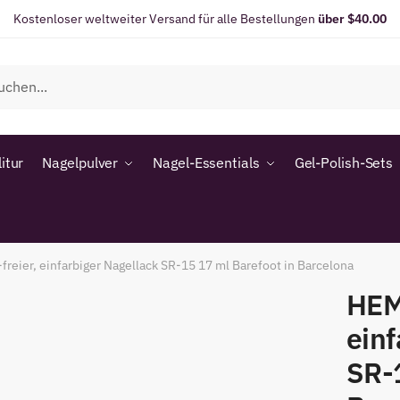
Kostenloser weltweiter Versand für alle Bestellungen
über $40.00
itur
Nagelpulver
Nagel-Essentials
Gel-Polish-Sets
reier, einfarbiger Nagellack SR-15 17 ml Barefoot in Barcelona
HEM
einf
SR-1