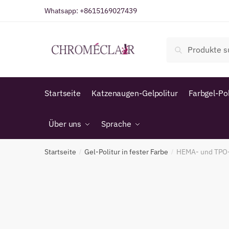
Zur
Zum
Whatsapp:
+8615169027439
Navigation
Inhalt
springen
springen
Suche
Suche
nach:
Startseite
Katzenaugen-Gelpolitur
Farbgel-Pol
Über uns
Sprache
Startseite
Gel-Politur in fester Farbe
HEMA- und TPO-f
/
/