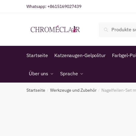
Zur
Zum
Whatsapp:
+8615169027439
Navigation
Inhalt
springen
springen
Suche
Suche
nach:
Startseite
Katzenaugen-Gelpolitur
Farbgel-Pol
Über uns
Sprache
Startseite
Werkzeuge und Zubehör
Nagelfeilen-Set 
/
/