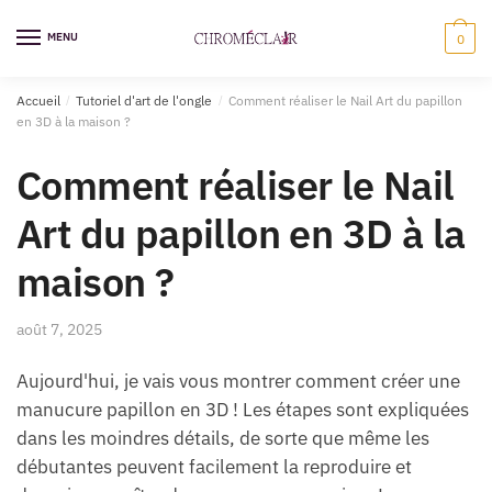
Sauter
Skip
à
to
MENU
0
la
content
navigation
Accueil
/
Tutoriel d'art de l'ongle
/
Comment réaliser le Nail Art du papillon
en 3D à la maison ?
Comment réaliser le Nail
Art du papillon en 3D à la
maison ?
août 7, 2025
Aujourd'hui, je vais vous montrer comment créer une
manucure papillon en 3D ! Les étapes sont expliquées
dans les moindres détails, de sorte que même les
débutantes peuvent facilement la reproduire et