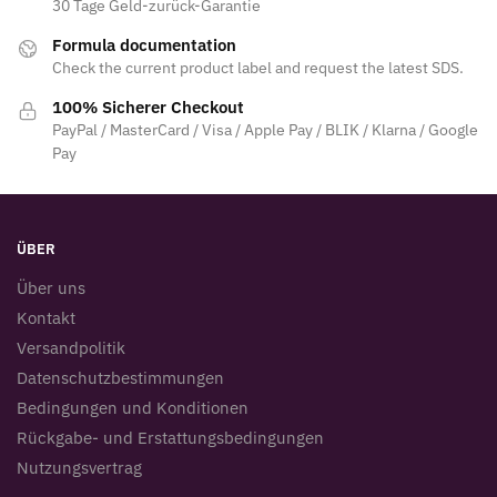
30 Tage Geld-zurück-Garantie
Formula documentation
Check the current product label and request the latest SDS.
100% Sicherer Checkout
PayPal / MasterCard / Visa / Apple Pay / BLIK / Klarna / Google
Pay
ÜBER
Über uns
Kontakt
Versandpolitik
Datenschutzbestimmungen
Bedingungen und Konditionen
Rückgabe- und Erstattungsbedingungen
Nutzungsvertrag