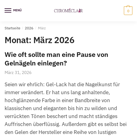
Zur
Zum
Navigation
Inhalt
MENÜ
0
springen
springen
Startseite
/
2026
/
März
Monat:
März 2026
Wie oft sollte man eine Pause von
Gelnägeln einlegen?
März 31, 2026
Seien wir ehrlich: Gel-Lack hat die Nagelkunst für
immer verändert. Er hat uns lang anhaltende,
hochglänzende Farbe in einer Bandbreite von
klassischen und eleganten bis hin zu wilden und
verrückten Tönen beschert und macht ständiges
Auffrischen überflüssig. Außerdem gibt es selbst bei
den Gelen der Hersteller eine Reihe von lustigen