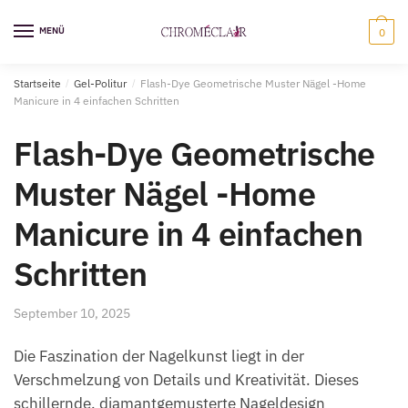
Zur
Zum
Navigation
Inhalt
MENÜ
0
springen
springen
Startseite
/
Gel-Politur
/
Flash-Dye Geometrische Muster Nägel -Home
Manicure in 4 einfachen Schritten
Flash-Dye Geometrische
Muster Nägel -Home
Manicure in 4 einfachen
Schritten
September 10, 2025
Die Faszination der Nagelkunst liegt in der
Verschmelzung von Details und Kreativität. Dieses
schillernde, diamantgemusterte Nageldesign