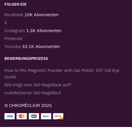
FOLGEN SIE
Facebook
10K Abonnenten
X
Instagram
1.3K Abonnenten
Pinterest
Youtube
33.1K Abonnenten
BEWERBUNGSPROZESS
How to Mix Magnetic Powder with Gel Polish: DIY Cat Eye
Guide
Wie trägt man Gel-Nagellack auf?
nudefarbener Gel-Nagellack
© CHROMÉCLAIR 2025