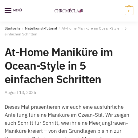
Zur
Zum
Navigation
Inhalt
MENÜ
0
springen
springen
Startseite
/
Nagelkunst-Tutorial
/
At-Home Maniküre im Ocean-Style in 5
einfachen Schritten
At-Home Maniküre im
Ocean-Style in 5
einfachen Schritten
August 13, 2025
Dieses Mal präsentieren wir euch eine ausführliche
Anleitung für eine Maniküre im Ozean-Stil. Wir zeigen
euch Schritt für Schritt, wie ihr eine Meerjungfrauen-
Maniküre kreiert – von den Grundlagen bis hin zur