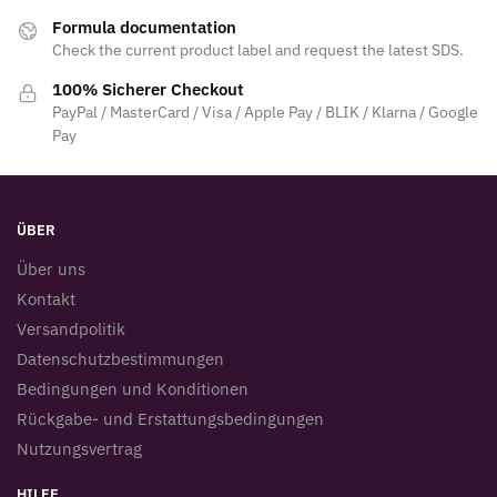
Formula documentation
Check the current product label and request the latest SDS.
100% Sicherer Checkout
PayPal / MasterCard / Visa / Apple Pay / BLIK / Klarna / Google
Pay
ÜBER
Über uns
Kontakt
Versandpolitik
Datenschutzbestimmungen
Bedingungen und Konditionen
Rückgabe- und Erstattungsbedingungen
Nutzungsvertrag
HILFE