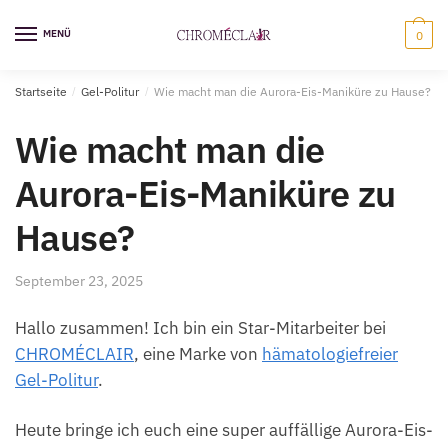
Zur
Zum
Navigation
Inhalt
MENÜ
0
springen
springen
Startseite
/
Gel-Politur
/
Wie macht man die Aurora-Eis-Maniküre zu Hause?
Wie macht man die
Aurora-Eis-Maniküre zu
Hause?
September 23, 2025
Hallo zusammen! Ich bin ein Star-Mitarbeiter bei
CHROMÉCLAIR
, eine Marke von
hämatologiefreier
Gel-Politur
.
Heute bringe ich euch eine super auffällige Aurora-Eis-