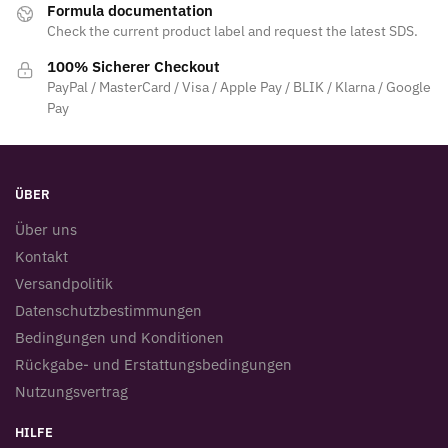
Formula documentation
Check the current product label and request the latest SDS.
100% Sicherer Checkout
PayPal / MasterCard / Visa / Apple Pay / BLIK / Klarna / Google
Pay
ÜBER
Über uns
Kontakt
Versandpolitik
Datenschutzbestimmungen
Bedingungen und Konditionen
Rückgabe- und Erstattungsbedingungen
Nutzungsvertrag
HILFE