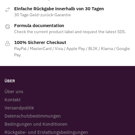
Einfache Rückgabe innerhalb von 30 Tagen
30 Tage Geld-zurück-Garantie
Formula documentation
Check the current product label and request the latest SDS.
100% Sicherer Checkout
PayPal / MasterCard / Visa / Apple Pay / BLIK / Klarna / Google
Pay
ÜBER
Über uns
Kontakt
Versandpolitik
Datenschutzbestimmungen
Bedingungen und Konditionen
Rückgabe- und Erstattungsbedingungen