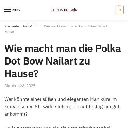
Zur
Zum
Navigation
Inhalt
MENÜ
0
springen
springen
Startseite
/
Gel-Politur
/
Wie macht man die Polka Dot Bow Nailart zu
Hause?
Wie macht man die Polka
Dot Bow Nailart zu
Hause?
Oktober 28, 2025
Wer könnte einer süßen und eleganten Maniküre im
koreanischen Stil widerstehen, die auf Instagram gut
ankommt?