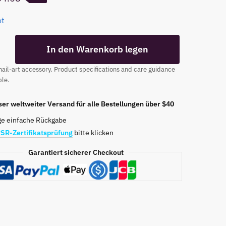
rsprüngliche
aktuelle
ot
reis
Preis
ar:
ist:
In den Warenkorb legen
8.02.
$4.68.
g
ail-art accessory. Product specifications and care guidance
ble.
er weltweiter Versand für alle Bestellungen über $40
ge einfache Rückgabe
SR-Zertifikatsprüfung
bitte klicken
Garantiert sicherer Checkout