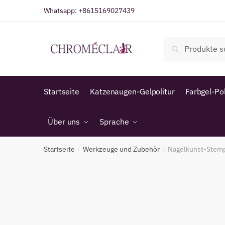
Zur
Zum
Whatsapp:
+8615169027439
Navigation
Inhalt
springen
springen
Suche
Suche
nach:
Startseite
Katzenaugen-Gelpolitur
Farbgel-Pol
Über uns
Sprache
Startseite
Werkzeuge und Zubehör
Nagelkunst-Stemp
/
/