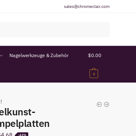
sales@chromeclair.com
Nagelwerkzeuge & Zubehör
$
0.00
0
!
elkunst-
mpelplatten
Der
Der
$
4.68
-42%