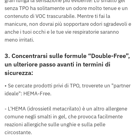
gran lunga la sensazione più evidente! Lo smalto gel
senza TPO ha solitamente un odore molto tenue e un
contenuto di VOC trascurabile. Mentre ti fai la
manicure, non dovrai più sopportare odori sgradevoli e
anche i tuoi occhi e le tue vie respiratorie saranno
meno irritati.
3. Concentrarsi sulle formule “Double-Free”,
un ulteriore passo avanti in termini di
sicurezza:
• Se cercate prodotti privi di TPO, troverete un "partner
ideale": HEMA-Free.
- L'HEMA (idrossietil metacrilato) è un altro allergene
comune negli smalti in gel, che provoca facilmente
reazioni allergiche sulle unghie e sulla pelle
circostante.