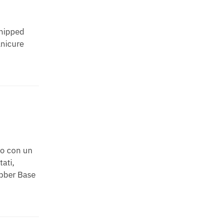
chipped
anicure
rlo con un
ati,
ubber Base