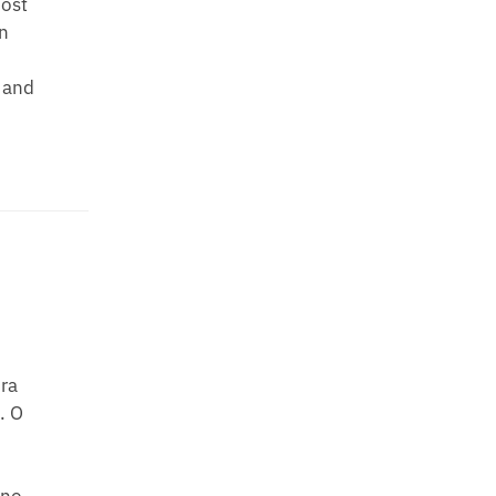
most
n
 and
ura
. O
ano