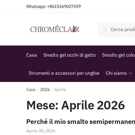
Vai
Vai
Whatsapp:
+8615169027439
alla
al
navigazione
contenuto
Cerca:
Cerca
Casa
Smalto gel occhi di gatto
Smalto gel col
Strumenti e accessori per unghie
Chi siamo
Casa
2026
Aprile
/
/
Mese:
Aprile 2026
Perché il mio smalto semipermanent
Aprile 30, 2026