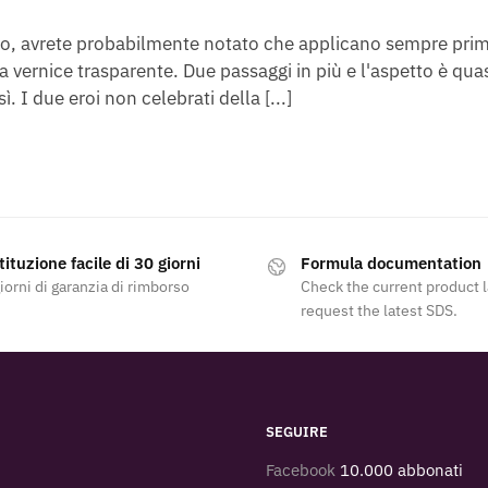
oro, avrete probabilmente notato che applicano sempre pri
ra vernice trasparente. Due passaggi in più e l'aspetto è quas
. I due eroi non celebrati della [...]
ituzione facile di 30 giorni
Formula documentation
iorni di garanzia di rimborso
Check the current product 
request the latest SDS.
SEGUIRE
Facebook
10.000 abbonati