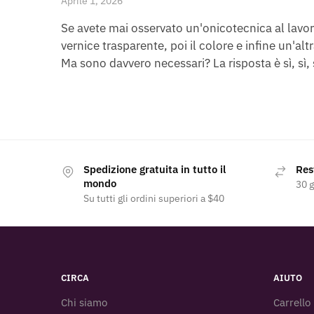
Aprile 1, 2026
Se avete mai osservato un'onicotecnica al lav
vernice trasparente, poi il colore e infine un'alt
Ma sono davvero necessari? La risposta è sì, sì, sì
Spedizione gratuita in tutto il
Rest
mondo
30 g
Su tutti gli ordini superiori a $40
CIRCA
AIUTO
Chi siamo
Carrello