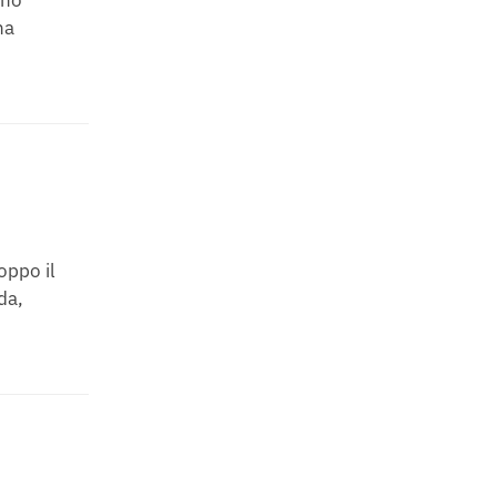
na
oppo il
da,