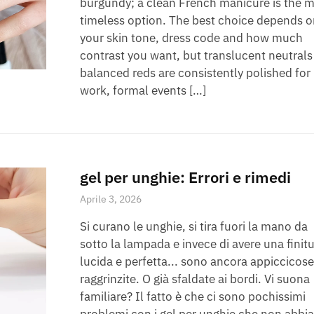
burgundy; a clean French manicure is the 
timeless option. The best choice depends o
your skin tone, dress code and how much
contrast you want, but translucent neutrals
balanced reds are consistently polished for
work, formal events […]
gel per unghie: Errori e rimedi
Aprile 3, 2026
Si curano le unghie, si tira fuori la mano da
sotto la lampada e invece di avere una finit
lucida e perfetta... sono ancora appiccicose
raggrinzite. O già sfaldate ai bordi. Vi suona
familiare? Il fatto è che ci sono pochissimi
problemi con i gel per unghie che non abbi