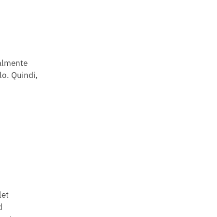
talmente
lo. Quindi,
let
d