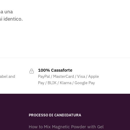
ma una
i identico.
100% Cassaforte
label and
PayPal / MasterCard / Visa / Apple
Pay / BLIK / Klarna / Google Pay
PROCESSO DI CANDIDATURA
How to Mix Magnetic Powder with Gel