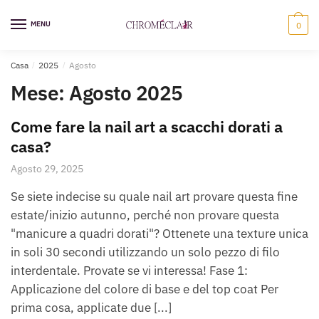
Vai
Vai
alla
al
MENU
0
navigazione
contenuto
Casa
/
2025
/
Agosto
Mese:
Agosto 2025
Come fare la nail art a scacchi dorati a
casa?
Agosto 29, 2025
Se siete indecise su quale nail art provare questa fine
estate/inizio autunno, perché non provare questa
"manicure a quadri dorati"? Ottenete una texture unica
in soli 30 secondi utilizzando un solo pezzo di filo
interdentale. Provate se vi interessa! Fase 1:
Applicazione del colore di base e del top coat Per
prima cosa, applicate due [...]