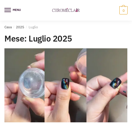
Vai
Vai
alla
al
MENU
0
navigazione
contenuto
Casa
/
2025
/
Luglio
Mese:
Luglio 2025