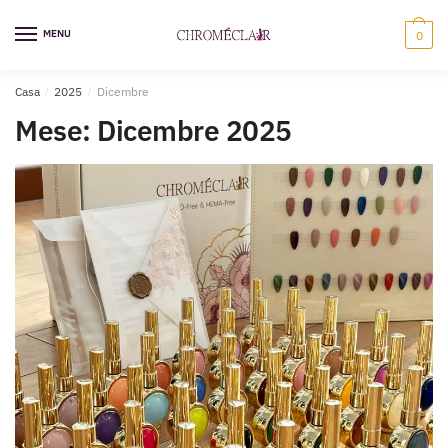
Vai
Vai
alla
al
MENU
0
navigazione
contenuto
Casa
/
2025
/
Dicembre
Mese:
Dicembre 2025