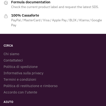
Formula documentation
Check the current product label and request the latest SDS.
100% Cassaforte
PayPal / MasterCard / Visa / Apple Pay / BLIK / Klarna / Google
Pay
CIRCA
Chi siamo
Contattateci
Politica di spedizione
Informativa sulla privacy
Termini e condizioni
Politica di restituzione e rimborso
Accordo con l'utente
AIUTO