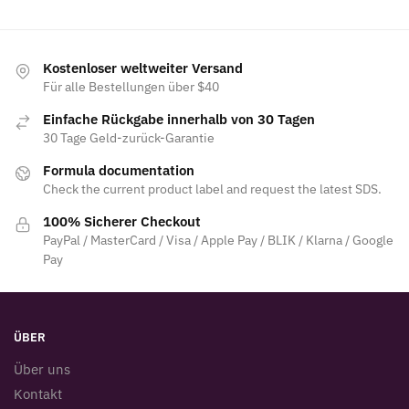
Kostenloser weltweiter Versand
Für alle Bestellungen über $40
Einfache Rückgabe innerhalb von 30 Tagen
30 Tage Geld-zurück-Garantie
Formula documentation
Check the current product label and request the latest SDS.
100% Sicherer Checkout
PayPal / MasterCard / Visa / Apple Pay / BLIK / Klarna / Google
Pay
ÜBER
Über uns
Kontakt