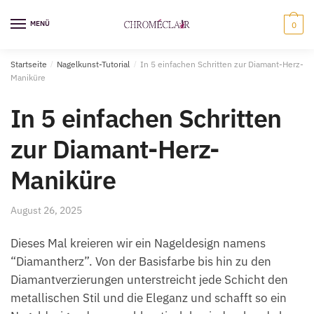
Zur
Zum
Navigation
Inhalt
MENÜ
0
springen
springen
Startseite
/
Nagelkunst-Tutorial
/
In 5 einfachen Schritten zur Diamant-Herz-
Maniküre
In 5 einfachen Schritten
zur Diamant-Herz-
Maniküre
August 26, 2025
Dieses Mal kreieren wir ein Nageldesign namens
“Diamantherz”. Von der Basisfarbe bis hin zu den
Diamantverzierungen unterstreicht jede Schicht den
metallischen Stil und die Eleganz und schafft so ein