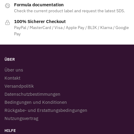
Formula documentation
Check the current product label and request the latest SDS.
100% Sicherer Checkout
PayPal / MasterCard / Visa / Apple Pay / BLIK / Klarna / Google
Pay
ÜBER
Über uns
Kontakt
Versandpolitik
Datenschutzbestimmungen
Bedingungen und Konditionen
Rückgabe- und Erstattungsbedingungen
Nutzungsvertrag
HILFE