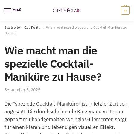
Zur
Zum
Navigation
Inhalt
MENÜ
0
springen
springen
Startseite
/
Gel-Politur
/
Wie macht man die spezielle Cocktail-Maniküre zu
Hause?
Wie macht man die
spezielle Cocktail-
Maniküre zu Hause?
September 5, 2025
Die "spezielle Cocktail-Maniküre" ist in letzter Zeit sehr
angesagt. Die durchscheinende Katzenaugen-Textur
gepaart mit handgemalten Weinglas-Elementen sorgt
für einen klaren und lebendigen visuellen Effekt.