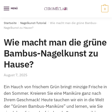
Zur
Zum
Navigation
Inhalt
MENÜ
0
springen
springen
Startseite
/
Nagelkunst-Tutorial
/
Wie macht man die grüne Bambus-
Nagelkunst zu Hause?
Wie macht man die grüne
Bambus-Nagelkunst zu
Hause?
August 7, 2025
Ein Hauch von frischem Grün bringt minzige Frische in
den Sommer. Kreieren Sie eine Maniküre ganz nach
Ihrem Geschmack! Heute tauchen wir ein in die Welt
der “Grünen Bambus-Maniküre” und lernen, wie Sie