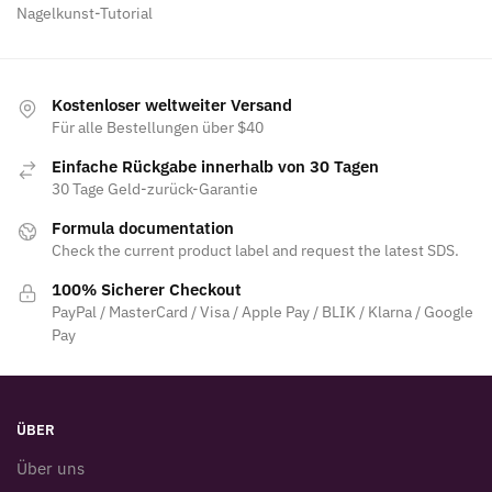
Nagelkunst-Tutorial
Kostenloser weltweiter Versand
Für alle Bestellungen über $40
Einfache Rückgabe innerhalb von 30 Tagen
30 Tage Geld-zurück-Garantie
Formula documentation
Check the current product label and request the latest SDS.
100% Sicherer Checkout
PayPal / MasterCard / Visa / Apple Pay / BLIK / Klarna / Google
Pay
ÜBER
Über uns