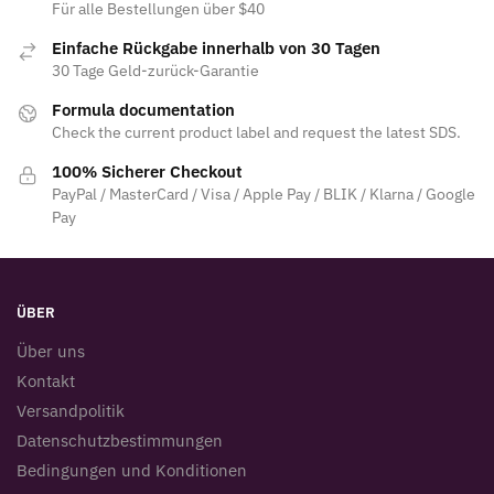
Für alle Bestellungen über $40
Einfache Rückgabe innerhalb von 30 Tagen
30 Tage Geld-zurück-Garantie
Formula documentation
Check the current product label and request the latest SDS.
100% Sicherer Checkout
PayPal / MasterCard / Visa / Apple Pay / BLIK / Klarna / Google
Pay
ÜBER
Über uns
Kontakt
Versandpolitik
Datenschutzbestimmungen
Bedingungen und Konditionen