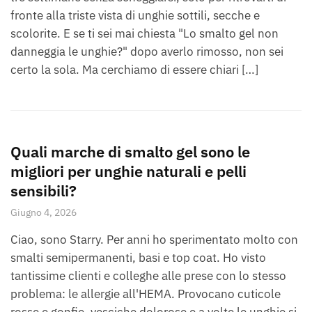
fronte alla triste vista di unghie sottili, secche e
scolorite. E se ti sei mai chiesta "Lo smalto gel non
danneggia le unghie?" dopo averlo rimosso, non sei
certo la sola. Ma cerchiamo di essere chiari […]
Quali marche di smalto gel sono le
migliori per unghie naturali e pelli
sensibili?
Giugno 4, 2026
Ciao, sono Starry. Per anni ho sperimentato molto con
smalti semipermanenti, basi e top coat. Ho visto
tantissime clienti e colleghe alle prese con lo stesso
problema: le allergie all'HEMA. Provocano cuticole
rosse e gonfie, vesciche dolorose e a volte le unghie si