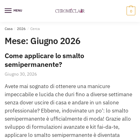
Vai
Vai
alla
al
MENU
0
navigazione
contenuto
Casa
/
2026
/
Cerca
Mese:
Giugno 2026
Come applicare lo smalto
semipermanente?
Giugno 30, 2026
Avete mai sognato di ottenere una manicure
impeccabile e lucida che duri fino a diverse settimane
senza dover uscire di casa e andare in un salone
professionale? Ebbene, indovinate un po': lo smalto
semipermanente è ufficialmente di moda! Grazie allo
sviluppo di formulazioni avanzate e kit fai-da-te,
applicare lo smalto semipermanente è diventata