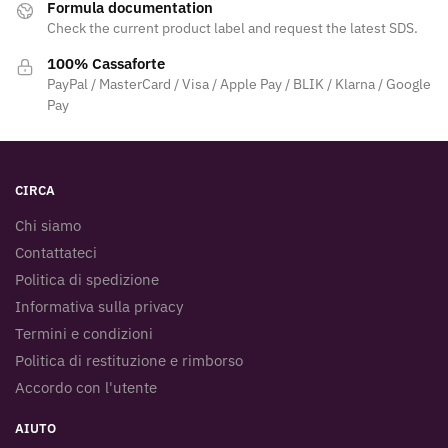
Formula documentation
Check the current product label and request the latest SDS.
100% Cassaforte
PayPal / MasterCard / Visa / Apple Pay / BLIK / Klarna / Google
Pay
CIRCA
Chi siamo
Contattateci
Politica di spedizione
Informativa sulla privacy
Termini e condizioni
Politica di restituzione e rimborso
Accordo con l'utente
AIUTO