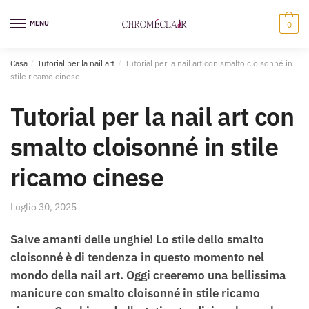
Vai
Vai
alla
al
MENU
0
navigazione
contenuto
Casa
/
Tutorial per la nail art
/
Tutorial per la nail art con smalto cloisonné in
stile ricamo cinese
Tutorial per la nail art con
smalto cloisonné in stile
ricamo cinese
Luglio 30, 2025
Salve amanti delle unghie! Lo stile dello smalto
cloisonné è di tendenza in questo momento nel
mondo della nail art. Oggi creeremo una bellissima
manicure con smalto cloisonné in stile ricamo