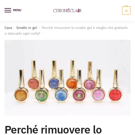
Vai
Vai
alla
al
MENU
0
navigazione
contenuto
Casa
/
Smalto in gel
/
Perché rimuovere lo smalto gel è meglio che grattarlo
e staccarlo ogni volta?
Perché rimuovere lo