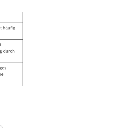
t häufig
t
g durch
iges
me
n.