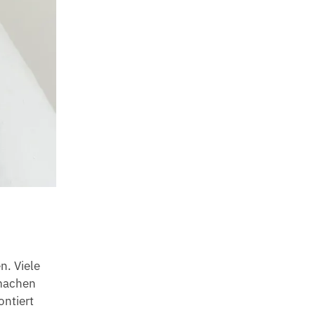
n. Viele
 machen
ontiert