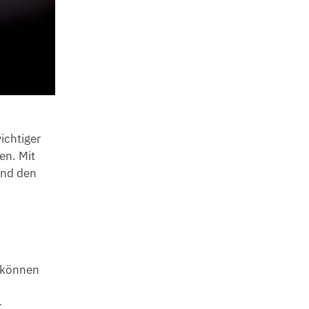
ichtiger
en. Mit
und den
g können
r