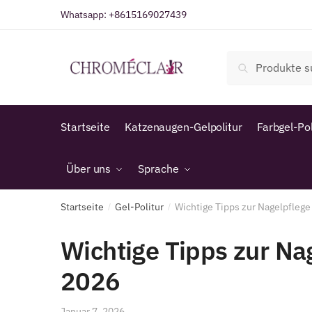
Zur
Zum
Whatsapp:
+8615169027439
Navigation
Inhalt
springen
springen
Suche
Suche
nach:
Startseite
Katzenaugen-Gelpolitur
Farbgel-Pol
Über uns
Sprache
Startseite
Gel-Politur
Wichtige Tipps zur Nagelpflege
/
/
Wichtige Tipps zur Na
2026
Januar 7, 2026