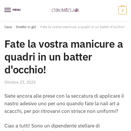
Vai
Vai
alla
al
MENU
0
navigazione
contenuto
Casa
/
Smalto in gel
/
Fate la vostra manicure a quadri in un batter d'occhio!
Fate la vostra manicure a
quadri in un batter
d'occhio!
Ottobre 23, 2025
Siete ancora alle prese con la seccatura di applicare il
nastro adesivo uno per uno quando fate la nail art a
scacchi, per poi ritrovarvi con strisce non uniformi?
Ciao a tutti! Sono un dipendente stellare di