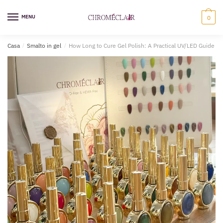
Vai
Vai
alla
al
MENU
0
navigazione
contenuto
Casa
/
Smalto in gel
/
How Long to Cure Gel Polish: A Practical UV/LED Guide