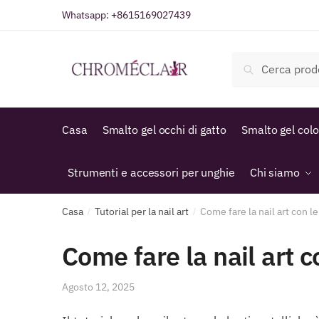
Vai
Vai
Whatsapp:
+8615169027439
alla
al
navigazione
contenuto
Cerca:
Cerca
Casa
Smalto gel occhi di gatto
Smalto gel col
Strumenti e accessori per unghie
Chi siamo
Casa
Tutorial per la nail art
Come fare la nail art con l
/
/
Come fare la nail art c
Agosto 12, 2025