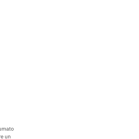
fumato
re un