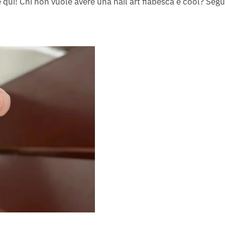
e è qui! Chi non vuole avere una nail art fiabesca e cool? Segui