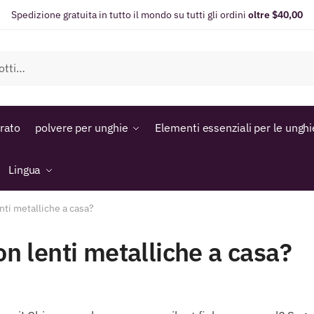
Spedizione gratuita in tutto il mondo su tutti gli ordini
oltre $40,00
orato
polvere per unghie
Elementi essenziali per le unghi
Lingua
enti metalliche a casa?
on lenti metalliche a casa?