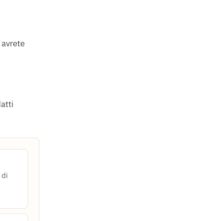
 avrete
atti
 di