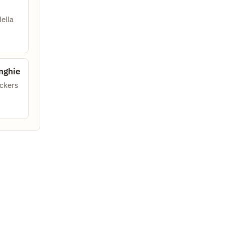
della
nghie
ckers