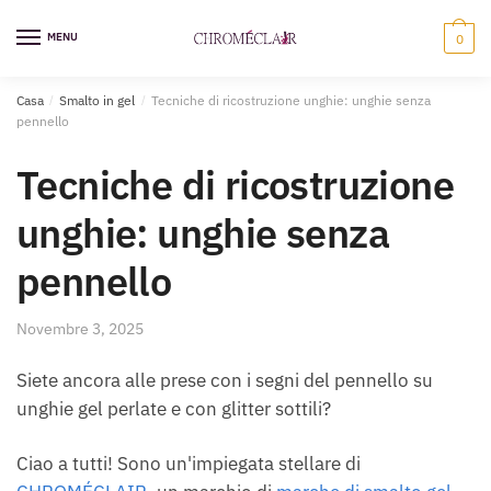
Vai
Vai
alla
al
MENU
0
navigazione
contenuto
Casa
/
Smalto in gel
/
Tecniche di ricostruzione unghie: unghie senza
pennello
Tecniche di ricostruzione
unghie: unghie senza
pennello
Novembre 3, 2025
Siete ancora alle prese con i segni del pennello su
unghie gel perlate e con glitter sottili?
Ciao a tutti! Sono un'impiegata stellare di