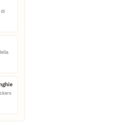
 di
della
nghie
ckers