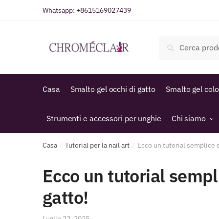
Vai
Vai
Whatsapp:
+8615169027439
alla
al
navigazione
contenuto
Cerca:
Cerca
Casa
Smalto gel occhi di gatto
Smalto gel col
Strumenti e accessori per unghie
Chi siamo
Casa
Tutorial per la nail art
Ecco un tutorial semplice e 
/
/
Ecco un tutorial sempli
gatto!
Luglio 22, 2025