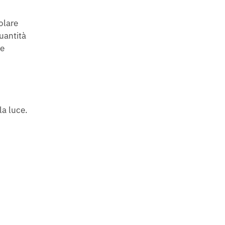
olare
quantità
re
la luce.