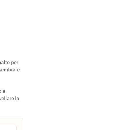
alto per
 sembrare
cie
vellare la