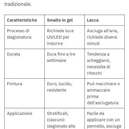
tradizionale.
Caratteristiche
Smalto in gel
Lacca
Processo di
Richiede luce
Asciuga all'aria,
stagionatura
UV/LED per
richiede diversi
indurire
minuti
Durata
Dura fino a tre
Tendenza a
settimane
scheggiarsi,
necessita di
ritocchi
Finitura
Duro, lucido,
Può macchiare o
resistente
ammaccare
prima
dell'asciugatura
Applicazione
Stratificati,
Facile da
ciascuno
applicare con un
stagionato alla
pennello, asciuga