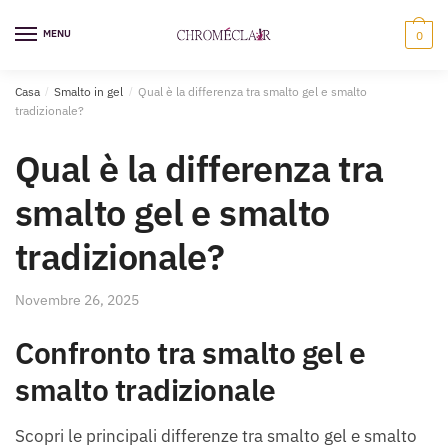
Vai
Vai
alla
al
MENU
0
navigazione
contenuto
Casa
/
Smalto in gel
/
Qual è la differenza tra smalto gel e smalto
tradizionale?
Qual è la differenza tra
smalto gel e smalto
tradizionale?
Novembre 26, 2025
Confronto tra smalto gel e
smalto tradizionale
Scopri le principali differenze tra smalto gel e smalto